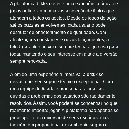
A plataforma brkkk oferece uma experiência única de
jogos online, com uma vasta seleção de títulos que
atendem a todos os gostos. Desde os jogos de ação
até os puzzles envolventes, cada usuário pode
desfrutar de entretenimento de qualidade. Com
atualizações constantes e novos lançamentos, a
brkkk garante que você sempre tenha algo novo para
jogar, mantendo o seu interesse em alta e a diversão
sempre renovada.
Além de uma experiência imersiva, a brkkk se
destaca por seu suporte técnico excepcional. Com
uma equipe dedicada e pronta para ajudar, as
dúvidas e problemas dos usuários são rapidamente
resolvidos. Assim, você poderá se concentrar no que
realmente importa: jogar! A plataforma não apenas se
preocupa com a diversão de seus usuários, mas
também em proporcionar um ambiente seguro e