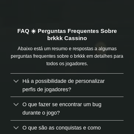
FAQ ☀️ Perguntas Frequentes Sobre
brkkk Cassino
Abaixo está um resumo e respostas a algumas
perguntas frequentes sobre o brkkk em detalhes para
todos os jogadores.
Há a possibilidade de personalizar
perfis de jogadores?
O que fazer se encontrar um bug
durante o jogo?
O que são as conquistas e como