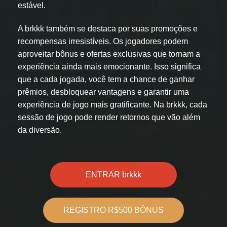
estável.
A brkkk também se destaca por suas promoções e
recompensas irresistíveis. Os jogadores podem
aproveitar bônus e ofertas exclusivas que tornam a
experiência ainda mais emocionante. Isso significa
que a cada jogada, você tem a chance de ganhar
prêmios, desbloquear vantagens e garantir uma
experiência de jogo mais gratificante. Na brkkk, cada
sessão de jogo pode render retornos que vão além
da diversão.
ENTRAR brkkk
REGISTRO R$500 BÔNUS